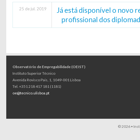
Já está disponível o novo r
25 de jul. 2019
profissional dos diploma
Observatório de Empregabilidade (OEIST)
Instituto Superior Técnico
Avenida Rovisco Pais, 1, 1049-001 Lisboa
Tel. +351 218 417 181 (1181)
oe@tecnico.ulisboa.pt
© 2026 •
Ins